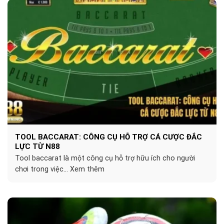
TOOL BACCARAT: CÔNG CỤ HỖ TRỢ CÁ CƯỢC ĐẮC
LỰC TỪ N88
Tool baccarat là một công cụ hỗ trợ hữu ích cho người
chơi trong việc... Xem thêm