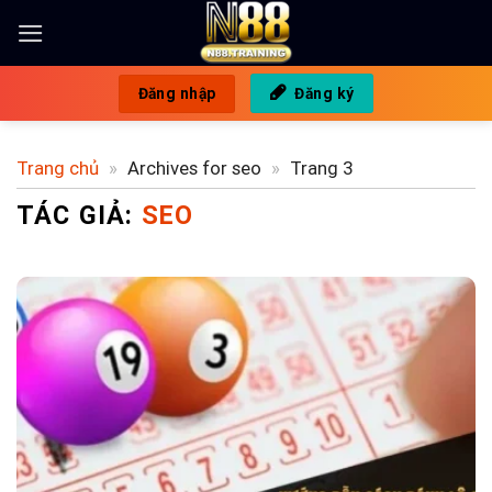
Bỏ
qua
nội
Đăng nhập
Đăng ký
dung
Trang chủ
»
Archives for seo
»
Trang 3
TÁC GIẢ:
SEO