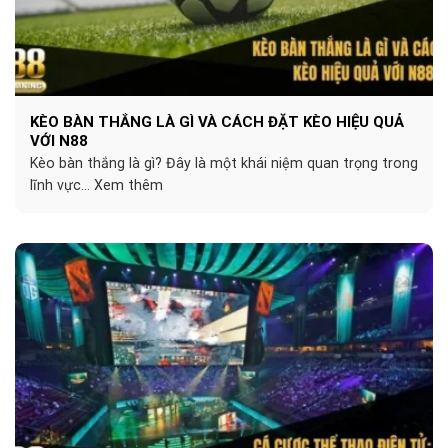
KÈO BÀN THẮNG LÀ GÌ VÀ CÁCH ĐẶT KÈO HIỆU QUẢ
VỚI N88
Kèo bàn thắng là gì? Đây là một khái niệm quan trọng trong
lĩnh vực... Xem thêm