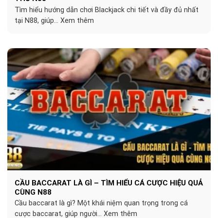
Tìm hiểu hướng dẫn chơi Blackjack chi tiết và đầy đủ nhất
tại N88, giúp... Xem thêm
CẦU BACCARAT LÀ GÌ – TÌM HIỂU CÁ CƯỢC HIỆU QUẢ
CÙNG N88
Cầu baccarat là gì? Một khái niệm quan trọng trong cá
cược baccarat, giúp người... Xem thêm