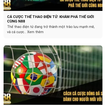
CÁ CƯỢC THỂ THAO ĐIỆN TỬ: KHÁM PHÁ THẾ GIỚI
CÙNG N88
Thể thao điện tử đang trở thành một trào lưu mạnh mẽ,
và cá cược... Xem thêm