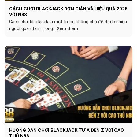
CÁCH CHƠI BLACKJACK ĐƠN GIẢN VÀ HIỆU QUẢ 2025
VỚI N88
Cách chơi blackjack là một trong những chủ đề được nhiều
người quan tâm trong... Xem thêm
HƯỚNG DẪN CHƠI BLACKJACK TỪ A ĐẾN Z VỚI CAO
THỦ N88