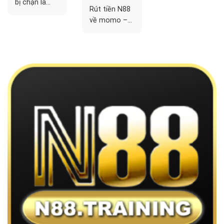
bị chặn là
Rút tiền N88
phương pháp
về momo –
mà bạn cần
Đây là
nắm bắt
phương pháp
ngay từ...
tối ưu dành
Xem thêm
cho người...
Xem thêm