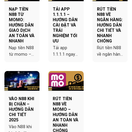
NẠP TIỀN
TẢI APP
RÚT TIỀN
N88 TỪ
1.1.1.1 –
N88 VỀ
MOMO:
HƯỚNG DẪN
NGÂN HÀNG:
HƯỚNG DẪN
CÀI ĐẶT VÀ
HƯỚNG DẪN
GIAO DỊCH
TRẢI
CHI TIẾT VÀ
AN TOÀN VÀ
NGHIỆM TỐI
NHANH
NHANH
ƯU
CHÓNG
Nạp tiền N88
Tải app
Rút tiền N88
từ momo –
1.1.1.1 ngay
về ngân hàng
Nếu bạn
từ đầu giúp
là một quy
đang tìm
bạn mở ra
trình đơn
kiếm phương
cánh cửa kết
giản và hiệu
thức nạp
nối an... Xem
quả.... Xem
tiền... Xem
thêm
thêm
thêm
VÀO N88 KHI
RÚT TIỀN
BỊ CHẶN –
N88 VỀ
HƯỚNG DẪN
MOMO –
CHI TIẾT
HƯỚNG DẪN
2025
AN TOÀN VÀ
NHANH
Vào N88 khi
CHÓNG