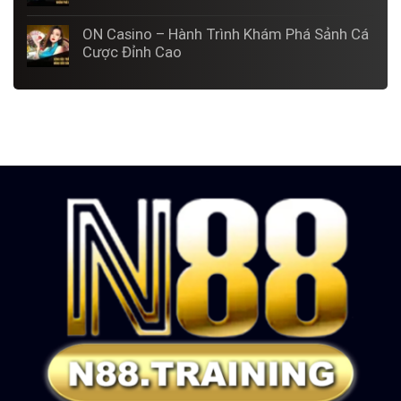
ON Casino – Hành Trình Khám Phá Sảnh Cá
Cược Đỉnh Cao