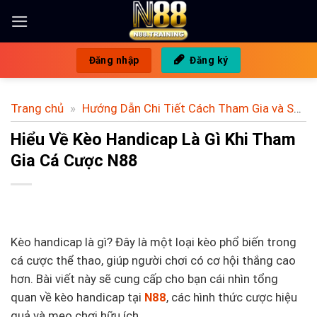
Bỏ
qua
nội
Đăng nhập
Đăng ký
dung
Trang chủ
»
Hướng Dẫn Chi Tiết Cách Tham Gia và Sử
Dụng Dịch Vụ N88
»
Hiểu Về Kèo Handicap Là Gì Khi
Hiểu Về Kèo Handicap Là Gì Khi Tham
Tham Gia Cá Cược N88
Gia Cá Cược N88
Kèo handicap là gì? Đây là một loại kèo phổ biến trong
cá cược thể thao, giúp người chơi có cơ hội thắng cao
hơn. Bài viết này sẽ cung cấp cho bạn cái nhìn tổng
quan về kèo handicap tại
N88
, các hình thức cược hiệu
quả và mẹo chơi hữu ích.