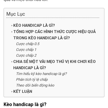
Mục Lục
KÈO HANDICAP LÀ GÌ?
TỔNG HỢP CÁC HÌNH THỨC CƯỢC HIỆU QUẢ
TRONG KÈO HANDICAP LÀ GÌ?
Cược chấp 0.5
Cược chấp 1
Cược chấp 2
CHIA SẺ MỘT VÀI MẸO THÚ VỊ KHI CHƠI KÈO
HANDICAP LÀ GÌ?
Tìm hiểu kỹ kèo handicap là gì?
Phân tích tỷ lệ chấp
Theo dõi biến động kèo
KẾT LUẬN
Kèo handicap là gì?