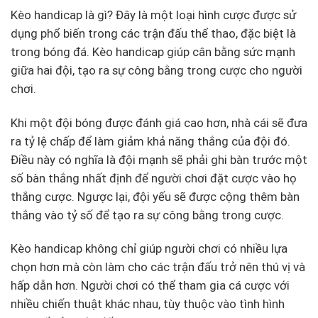
Kèo handicap là gì? Đây là một loại hình cược được sử
dụng phổ biến trong các trận đấu thể thao, đặc biệt là
trong bóng đá. Kèo handicap giúp cân bằng sức mạnh
giữa hai đội, tạo ra sự công bằng trong cược cho người
chơi.
Khi một đội bóng được đánh giá cao hơn, nhà cái sẽ đưa
ra tỷ lệ chấp để làm giảm khả năng thắng của đội đó.
Điều này có nghĩa là đội mạnh sẽ phải ghi bàn trước một
số bàn thắng nhất định để người chơi đặt cược vào họ
thắng cược. Ngược lại, đội yếu sẽ được cộng thêm bàn
thắng vào tỷ số để tạo ra sự công bằng trong cược.
Kèo handicap không chỉ giúp người chơi có nhiều lựa
chọn hơn mà còn làm cho các trận đấu trở nên thú vị và
hấp dẫn hơn. Người chơi có thể tham gia cá cược với
nhiều chiến thuật khác nhau, tùy thuộc vào tình hình