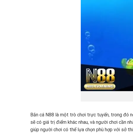
Bắn cá N88 là một trò chơi trực tuyến, trong đó 
sẽ có giá trị điểm khác nhau, và người chơi cần n
giúp người chơi có thể lựa chọn phù hợp với sở th