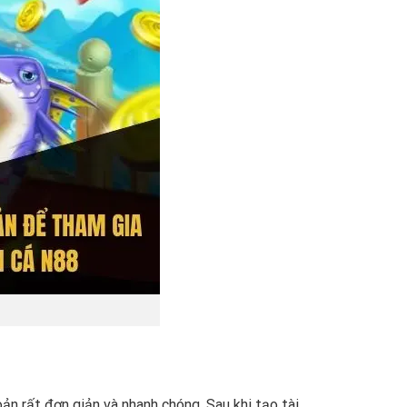
ản rất đơn giản và nhanh chóng. Sau khi tạo tài