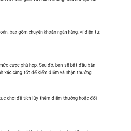
toán, bao gồm chuyển khoản ngân hàng, ví điện tử,
à mức cược phù hợp. Sau đó, bạn sẽ bắt đầu bắn
ính xác càng tốt để kiếm điểm và nhận thưởng.
 tục chơi để tích lũy thêm điểm thưởng hoặc đổi