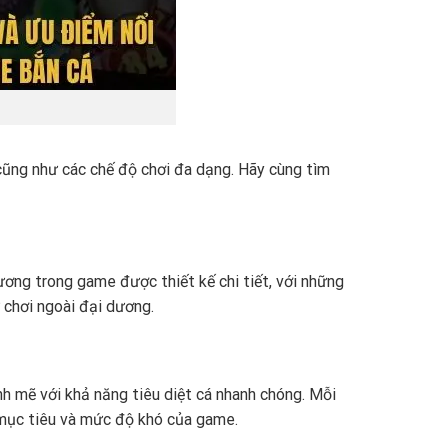
 cũng như các chế độ chơi đa dạng. Hãy cùng tìm
ơng trong game được thiết kế chi tiết, với những
 chơi ngoài đại dương.
nh mẽ với khả năng tiêu diệt cá nhanh chóng. Mỗi
i mục tiêu và mức độ khó của game.