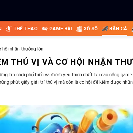
N
THỂ THAO
GAME BÀI
XỔ SỐ
BẮN CÁ
ơ hội nhận thưởng lớn
ỆM THÚ VỊ VÀ CƠ HỘI NHẬN TH
ng trò chơi phổ biến và được yêu thích nhất tại các cổng game o
ững phút giây giải trí thú vị mà còn là cơ hội để kiếm được nhữn