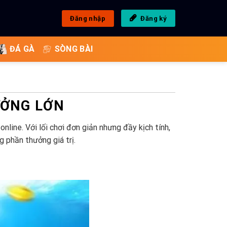
Đăng nhập
Đăng ký
ĐÁ GÀ
SÒNG BÀI
ƯỞNG LỚN
nline. Với lối chơi đơn giản nhưng đầy kịch tính,
g phần thưởng giá trị.