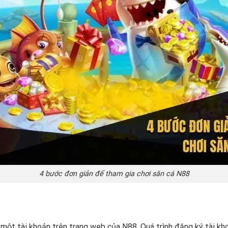
4 bước đơn giản để tham gia chơi săn cá N88
 một tài khoản trên trang web của N88. Quá trình đăng ký tài kho