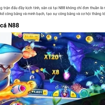
trận đấu đầy kịch tính, săn cá tại N88 không chỉ đơn thuần là mộ
 kế công bằng và minh bạch, tạo sự công bằng và cơ hội thắng lớ
 cá N88