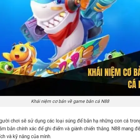
Khái niệm cơ bản về game bắn cá N88
người chơi sẽ sử dụng các loại súng để bắn hạ những con cá tro
hắm bắn chính xác để ghi điểm và giành chiến thắng. N88 mang đế
ích và kỹ năng của mình.