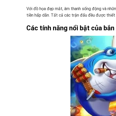
Với đồ họa đẹp mắt, âm thanh sống động và những 
tiền hấp dẫn. Tất cả các trận đấu đều được thiết
Các tính năng nổi bật của bắn