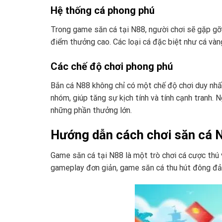
Hệ thống cá phong phú
Trong game săn cá tại N88, người chơi sẽ gặp gỡ 
điểm thưởng cao. Các loại cá đặc biệt như cá vàn
Các chế độ chơi phong phú
Bắn cá N88 không chỉ có một chế độ chơi duy nhấ
nhóm, giúp tăng sự kịch tính và tính cạnh tranh. 
những phần thưởng lớn.
Hướng dẫn cách chơi săn cá 
Game săn cá tại N88 là một trò chơi cá cược thú v
gameplay đơn giản, game săn cá thu hút đông đảo 