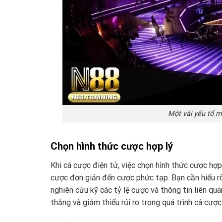
Một vài yếu tố m
Chọn hình thức cược hợp lý
Khi cá cược điện tử, việc chọn hình thức cược hợp
cược đơn giản đến cược phức tạp. Bạn cần hiểu r
nghiên cứu kỹ các tỷ lệ cược và thông tin liên qu
thắng và giảm thiểu rủi ro trong quá trình cá cược