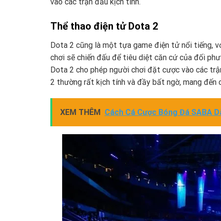
vào các trận đấu kịch tính.
Thể thao điện tử Dota 2
Dota 2 cũng là một tựa game điện tử nổi tiếng, v
chơi sẽ chiến đấu để tiêu diệt căn cứ của đối ph
Dota 2 cho phép người chơi đặt cược vào các trậ
2 thường rất kịch tính và đầy bất ngờ, mang đến 
XEM THÊM
Cách Cá Cược Bóng Đá SABA Dà