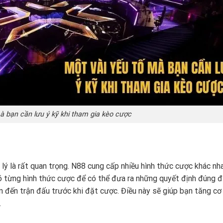
à bạn cần lưu ý kỹ khi tham gia kèo cược
 lý là rất quan trọng. N88 cung cấp nhiều hình thức cược khác nh
õ từng hình thức cược để có thể đưa ra những quyết định đúng đ
an đến trận đấu trước khi đặt cược. Điều này sẽ giúp bạn tăng cơ
.