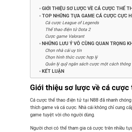
GIỚI THIỆU SƠ LƯỢC VỀ CÁ CƯỢC THỂ T
TOP NHỮNG TỰA GAME CÁ CƯỢC CỰC H
Cá cược League of Legends
Thể thao điện tử Dota 2
Cược game Valorant
NHỮNG LƯU Ý VÔ CÙNG QUAN TRỌNG KH
Chọn nhà cái uy tín
Chọn hình thức cược hợp lý
Quản lý quỹ ngân sách cược một cách thông
KẾT LUẬN
Giới thiệu sơ lược về cá cược 
Cá cược thể thao điện tử tại N88 đã nhanh chóng
thích game và cá cược. Nhà cái không chỉ cung c
game tuyệt vời cho người dùng.
Người chơi có thể tham gia cá cược trên nhiều tựa