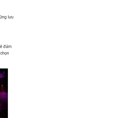
hững lưu
 sẽ đảm
 chọn