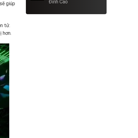
Đỉnh Cao
sẽ giúp
n tử.
ị hơn.