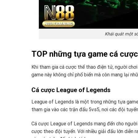
Khái quát một số
TOP những tựa game cá cược 
Khi tham gia cá cược thể thao điện tử, người ch
game này không chỉ phổ biến mà còn mang lại nhữn
Cá cược League of Legends
League of Legends là một trong những tựa game t
tham gia vào các trận đấu 5vs5, nơi các đội tuyển
Cá cược League of Legends mang đến cho người c
cược theo đội tuyển. Với nhiều giải đấu lớn diễn 