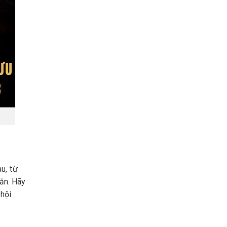
au, từ
ắn. Hãy
 hội