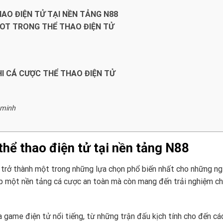
HAO ĐIỆN TỬ TẠI NỀN TẢNG N88
OT TRONG THỂ THAO ĐIỆN TỬ
I CÁ CƯỢC THỂ THAO ĐIỆN TỬ
 minh
thể thao điện tử tại nền tảng N88
 trở thành một trong những lựa chọn phổ biến nhất cho những n
ấp một nền tảng cá cược an toàn mà còn mang đến trải nghiệm ch
 game điện tử nổi tiếng, từ những trận đấu kịch tính cho đến các